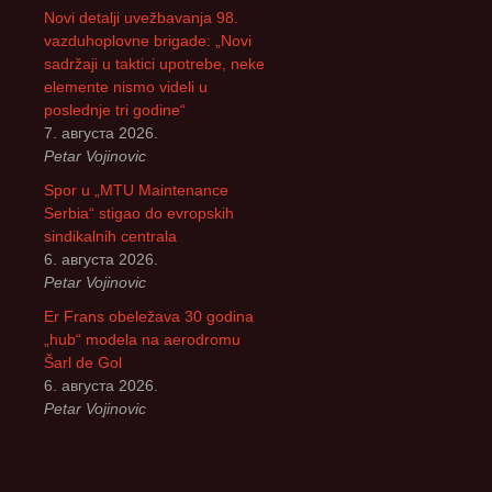
Novi detalji uvežbavanja 98.
vazduhoplovne brigade: „Novi
sadržaji u taktici upotrebe, neke
elemente nismo videli u
poslednje tri godine“
7. августа 2026.
Petar Vojinovic
Spor u „MTU Maintenance
Serbia“ stigao do evropskih
sindikalnih centrala
6. августа 2026.
Petar Vojinovic
Er Frans obeležava 30 godina
„hub“ modela na aerodromu
Šarl de Gol
6. августа 2026.
Petar Vojinovic