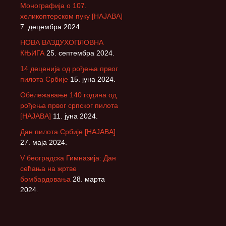
Монографија о 107.
хеликоптерском пуку [НАЈАВА]
7. децембра 2024.
НОВА ВАЗДУХОПЛОВНА
КЊИГА
25. септембра 2024.
14 деценија од рођења првог
пилота Србије
15. јуна 2024.
Обележавање 140 година од
рођења првог српског пилота
[НАЈАВА]
11. јуна 2024.
Дан пилота Србије [НАЈАВА]
27. маја 2024.
V београдска Гимназија: Дан
сећања на жртве
бомбардовања
28. марта
2024.