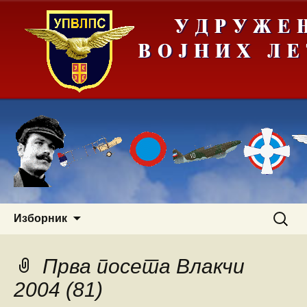
Скочи
Претра
Изборник
на
за:
садржај
Прва посета Влакчи
2004 (81)