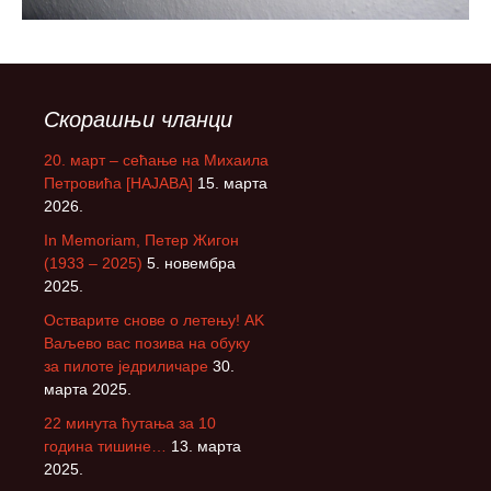
Скорашњи чланци
20. март – сећање на Михаила
Петровића [НАЈАВА]
15. марта
2026.
In Memoriam, Петер Жигон
(1933 – 2025)
5. новембра
2025.
Остварите снове о летењу! АK
Ваљево вас позива на обуку
за пилоте једриличаре
30.
марта 2025.
22 минута ћутања за 10
година тишине…
13. марта
2025.