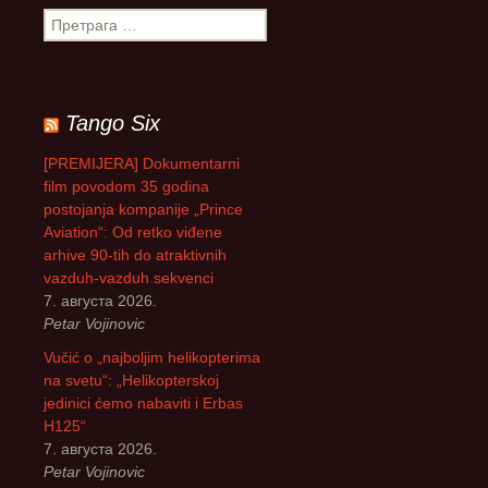
П
р
е
т
р
Tango Six
а
г
[PREMIJERA] Dokumentarni
а
film povodom 35 godina
з
postojanja kompanije „Prince
а
Aviation“: Od retko viđene
:
arhive 90-tih do atraktivnih
vazduh-vazduh sekvenci
7. августа 2026.
Petar Vojinovic
Vučić o „najboljim helikopterima
na svetu“: „Helikopterskoj
jedinici ćemo nabaviti i Erbas
H125“
7. августа 2026.
Petar Vojinovic