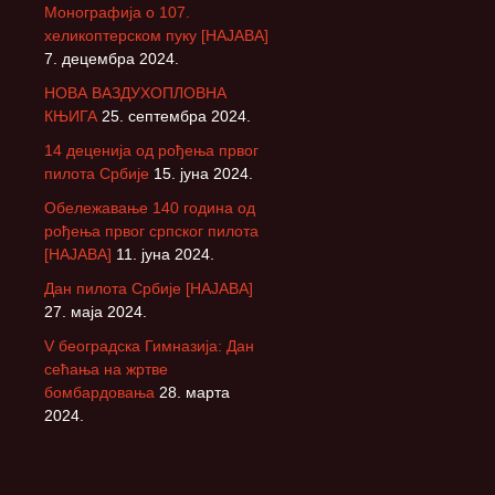
Монографија о 107.
хеликоптерском пуку [НАЈАВА]
7. децембра 2024.
НОВА ВАЗДУХОПЛОВНА
КЊИГА
25. септембра 2024.
14 деценија од рођења првог
пилота Србије
15. јуна 2024.
Обележавање 140 година од
рођења првог српског пилота
[НАЈАВА]
11. јуна 2024.
Дан пилота Србије [НАЈАВА]
27. маја 2024.
V београдска Гимназија: Дан
сећања на жртве
бомбардовања
28. марта
2024.