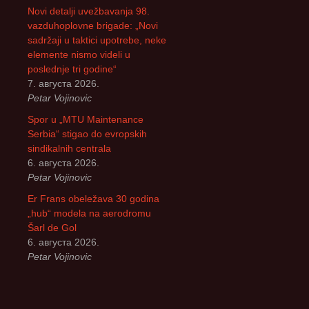
Novi detalji uvežbavanja 98.
vazduhoplovne brigade: „Novi
sadržaji u taktici upotrebe, neke
elemente nismo videli u
poslednje tri godine“
7. августа 2026.
Petar Vojinovic
Spor u „MTU Maintenance
Serbia“ stigao do evropskih
sindikalnih centrala
6. августа 2026.
Petar Vojinovic
Er Frans obeležava 30 godina
„hub“ modela na aerodromu
Šarl de Gol
6. августа 2026.
Petar Vojinovic