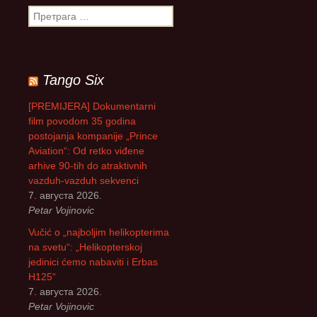
П
р
е
т
р
Tango Six
а
г
[PREMIJERA] Dokumentarni
а
film povodom 35 godina
з
postojanja kompanije „Prince
а
Aviation“: Od retko viđene
:
arhive 90-tih do atraktivnih
vazduh-vazduh sekvenci
7. августа 2026.
Petar Vojinovic
Vučić o „najboljim helikopterima
na svetu“: „Helikopterskoj
jedinici ćemo nabaviti i Erbas
H125“
7. августа 2026.
Petar Vojinovic