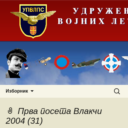
Скочи
Претра
Изборник
на
за:
садржај
Прва посета Влакчи
2004 (31)