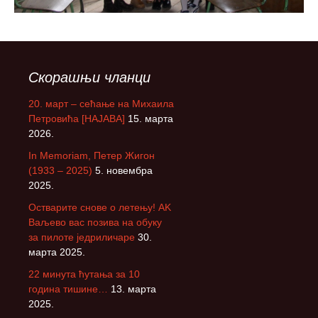
Скорашњи чланци
20. март – сећање на Михаила
Петровића [НАЈАВА]
15. марта
2026.
In Memoriam, Петер Жигон
(1933 – 2025)
5. новембра
2025.
Остварите снове о летењу! АK
Ваљево вас позива на обуку
за пилоте једриличаре
30.
марта 2025.
22 минута ћутања за 10
година тишине…
13. марта
2025.