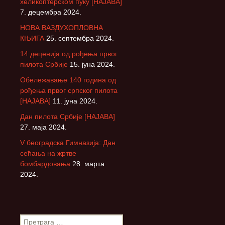
хеликоптерском пуку [НАЈАВА]
7. децембра 2024.
НОВА ВАЗДУХОПЛОВНА
КЊИГА
25. септембра 2024.
14 деценија од рођења првог
пилота Србије
15. јуна 2024.
Обележавање 140 година од
рођења првог српског пилота
[НАЈАВА]
11. јуна 2024.
Дан пилота Србије [НАЈАВА]
27. маја 2024.
V београдска Гимназија: Дан
сећања на жртве
бомбардовања
28. марта
2024.
П