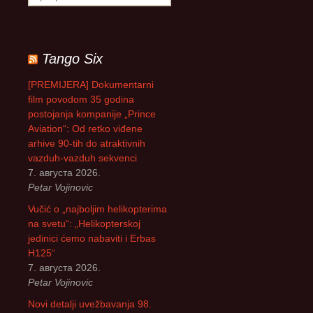
р
е
т
р
Tango Six
а
г
[PREMIJERA] Dokumentarni
а
film povodom 35 godina
з
postojanja kompanije „Prince
а
Aviation“: Od retko viđene
:
arhive 90-tih do atraktivnih
vazduh-vazduh sekvenci
7. августа 2026.
Petar Vojinovic
Vučić o „najboljim helikopterima
na svetu“: „Helikopterskoj
jedinici ćemo nabaviti i Erbas
H125“
7. августа 2026.
Petar Vojinovic
Novi detalji uvežbavanja 98.