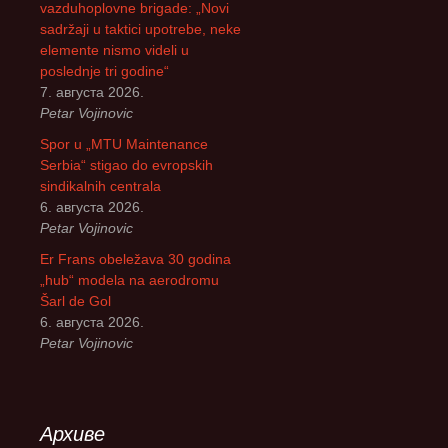
vazduhoplovne brigade: „Novi
sadržaji u taktici upotrebe, neke
elemente nismo videli u
poslednje tri godine“
7. августа 2026.
Petar Vojinovic
Spor u „MTU Maintenance
Serbia“ stigao do evropskih
sindikalnih centrala
6. августа 2026.
Petar Vojinovic
Er Frans obeležava 30 godina
„hub“ modela na aerodromu
Šarl de Gol
6. августа 2026.
Petar Vojinovic
Архиве