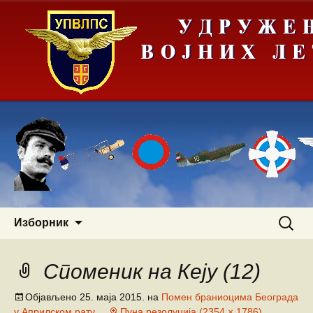
Скочи
Претра
Изборник
на
за:
садржај
Споменик на Кеју (12)
Објављено
25. маја 2015.
на
Помен браниоцима Београда
у Априлском рату
Пуна резолуција (2354 × 1786)