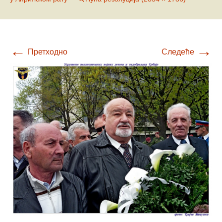
←
→
Претходно
Следеће