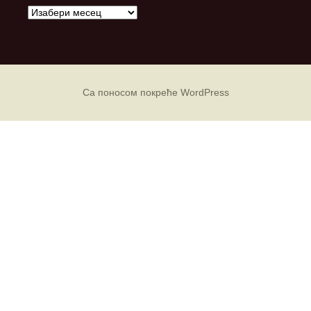
А
р
х
и
в
е
Са поносом покреће WordPress