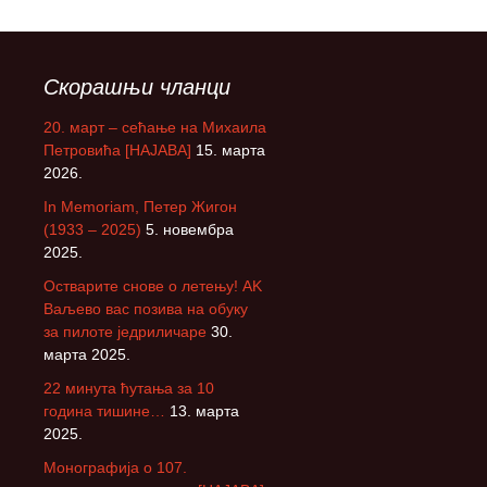
Скорашњи чланци
20. март – сећање на Михаила
Петровића [НАЈАВА]
15. марта
2026.
In Memoriam, Петер Жигон
(1933 – 2025)
5. новембра
2025.
Остварите снове о летењу! АK
Ваљево вас позива на обуку
за пилоте једриличаре
30.
марта 2025.
22 минута ћутања за 10
година тишине…
13. марта
2025.
Монографија о 107.