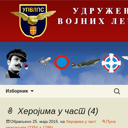
Скочи
Претра
Изборник
на
за:
садржај
Херојима у част (4)
Објављено
25. маја 2015.
на
Херојима у част
Пуна
резолуција (2354 × 1786)