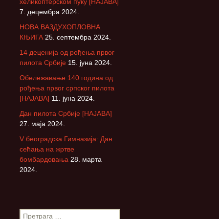
хеликоптерском пуку [НАЈАВА]
7. децембра 2024.
НОВА ВАЗДУХОПЛОВНА
КЊИГА
25. септембра 2024.
14 деценија од рођења првог
пилота Србије
15. јуна 2024.
Обележавање 140 година од
рођења првог српског пилота
[НАЈАВА]
11. јуна 2024.
Дан пилота Србије [НАЈАВА]
27. маја 2024.
V београдска Гимназија: Дан
сећања на жртве
бомбардовања
28. марта
2024.
П