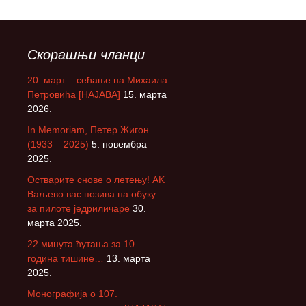
Скорашњи чланци
20. март – сећање на Михаила
Петровића [НАЈАВА]
15. марта
2026.
In Memoriam, Петер Жигон
(1933 – 2025)
5. новембра
2025.
Остварите снове о летењу! АK
Ваљево вас позива на обуку
за пилоте једриличаре
30.
марта 2025.
22 минута ћутања за 10
година тишине…
13. марта
2025.
Монографија о 107.