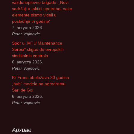
vazduhoplovne brigade: „Novi
sadržaji u taktici upotrebe, neke
elemente nismo videli u
poslednje tri godine“
7. августа 2026.
Petar Vojinovic
Spor u „MTU Maintenance
Serbia“ stigao do evropskih
sindikalnih centrala
6. августа 2026.
Petar Vojinovic
Er Frans obeležava 30 godina
„hub“ modela na aerodromu
Šarl de Gol
6. августа 2026.
Petar Vojinovic
Архиве