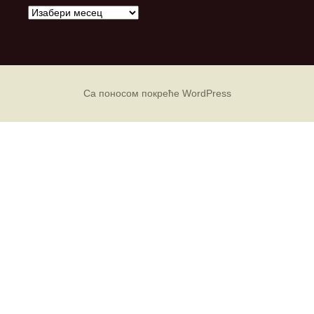
А
р
х
и
в
е
Са поносом покреће WordPress