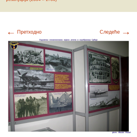
←
→
Претходно
Следеће