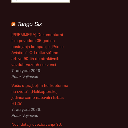
р
е
т
р
Tango Six
а
г
[PREMIJERA] Dokumentarni
а
film povodom 35 godina
з
postojanja kompanije „Prince
а
Aviation“: Od retko viđene
:
arhive 90-tih do atraktivnih
vazduh-vazduh sekvenci
7. августа 2026.
Petar Vojinovic
Vučić o „najboljim helikopterima
na svetu“: „Helikopterskoj
jedinici ćemo nabaviti i Erbas
H125“
7. августа 2026.
Petar Vojinovic
Novi detalji uvežbavanja 98.