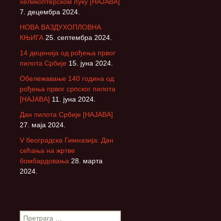
хеликоптерском пуку [НАЈАВА]
7. децембра 2024.
НОВА ВАЗДУХОПЛОВНА
КЊИГА
25. септембра 2024.
14 деценија од рођења првог
пилота Србије
15. јуна 2024.
Обележавање 140 година од
рођења првог српског пилота
[НАЈАВА]
11. јуна 2024.
Дан пилота Србије [НАЈАВА]
27. маја 2024.
V београдска Гимназија: Дан
сећања на жртве
бомбардовања
28. марта
2024.
П