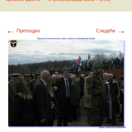
←
→
Претходно
Следеће