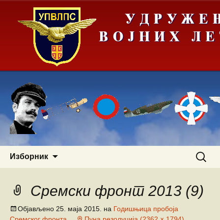
Скочи
Претра
Изборник
на
за:
садржај
Сремски фронт 2013 (9)
Објављено
25. маја 2015.
на
Годишњица пробоја
Сремског фронта
Пуна резолуција (2362 × 1794)