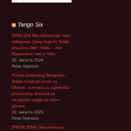
р
е
т
р
Tango Six
а
г
[ANALIZA] Bez subvencija i bez
а
odlaganja: Zbog čega Er Srbija
з
preuzima Beč i Maltu – dve
а
Rajanerove rute iz Niša
:
10. августа 2026.
Petar Vojinovic
Poseta Zelenskog Beogradu:
Srbija ostaje pri poslu sa
Elbitom, scenario za zajedničku
proizvodnju dronova sa
Ukrajinom ostaje na nivou
glasina
10. августа 2026.
Petar Vojinovic
[PREMIJERA] Dokumentarni