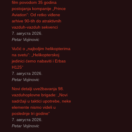
film povodom 35 godina
postojanja kompanije „Prince
Aviation“: Od retko viđene
arhive 90-tih do atraktivnih
vazduh-vazduh sekvenci
7. августа 2026.
Petar Vojinovic
Vučić o „najboljim helikopterima
na svetu“: „Helikopterskoj
jedinici ćemo nabaviti i Erbas
H125“
7. августа 2026.
Petar Vojinovic
Novi detalji uvežbavanja 98.
vazduhoplovne brigade: „Novi
sadržaji u taktici upotrebe, neke
elemente nismo videli u
poslednje tri godine“
7. августа 2026.
Petar Vojinovic