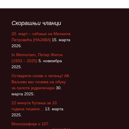
Скорашњи чланци
20. март – сећање на Михаила
Петровића [НАЈАВА]
15. марта
2026.
In Memoriam, Петер Жигон
(1933 – 2025)
5. новембра
2025.
Остварите снове о летењу! АK
Ваљево вас позива на обуку
за пилоте једриличаре
30.
марта 2025.
22 минута ћутања за 10
година тишине…
13. марта
2025.
Монографија о 107.