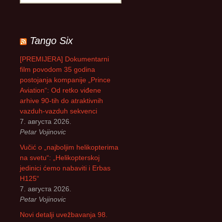
р
е
т
р
Tango Six
а
г
[PREMIJERA] Dokumentarni
а
film povodom 35 godina
з
postojanja kompanije „Prince
а
Aviation“: Od retko viđene
:
arhive 90-tih do atraktivnih
vazduh-vazduh sekvenci
7. августа 2026.
Petar Vojinovic
Vučić o „najboljim helikopterima
na svetu“: „Helikopterskoj
jedinici ćemo nabaviti i Erbas
H125“
7. августа 2026.
Petar Vojinovic
Novi detalji uvežbavanja 98.