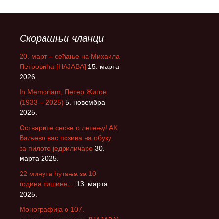
Скорашњи чланци
20. март – сећање на Михаила
Петровића [НАЈАВА]
15. марта
2026.
In Memoriam, Петер Жигон
(1933 – 2025)
5. новембра
2025.
Остварите снове о летењу! АK
Ваљево вас позива на обуку
за пилоте једриличаре
30.
марта 2025.
22 минута ћутања за 10
година тишине…
13. марта
2025.
Монографија о 107.