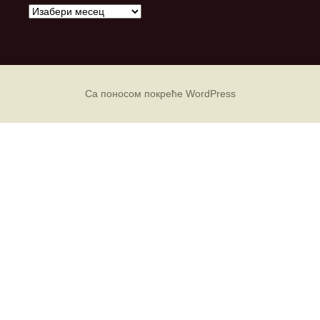
А
р
х
и
в
е
Са поносом покреће WordPress