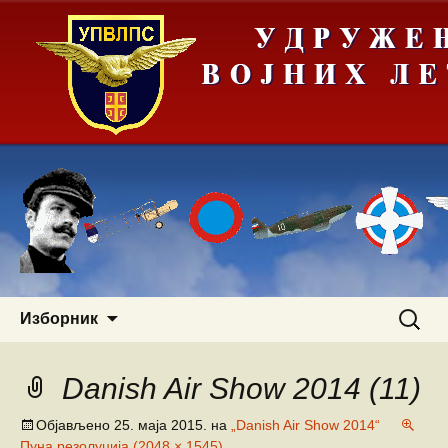
Скочи
Претра
Изборник
на
за:
садржај
Danish Air Show 2014 (11)
Објављено
25. маја 2015.
на
„Danish Air Show 2014“
Пуна резолуција (2048 × 1545)