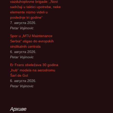
vazduhoplovne brigade: „Novi
sadržaji u taktici upotrebe, neke
elemente nismo videli u
poslednje tri godine“
7. августа 2026.
Petar Vojinovic
Spor u „MTU Maintenance
Serbia“ stigao do evropskih
sindikalnih centrala
6. августа 2026.
Petar Vojinovic
Er Frans obeležava 30 godina
„hub“ modela na aerodromu
Šarl de Gol
6. августа 2026.
Petar Vojinovic
Архиве