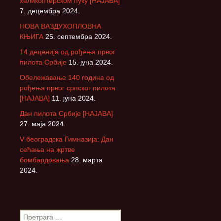
хеликоптерском пуку [НАЈАВА]
7. децембра 2024.
НОВА ВАЗДУХОПЛОВНА
КЊИГА
25. септембра 2024.
14 деценија од рођења првог
пилота Србије
15. јуна 2024.
Обележавање 140 година од
рођења првог српског пилота
[НАЈАВА]
11. јуна 2024.
Дан пилота Србије [НАЈАВА]
27. маја 2024.
V београдска Гимназија: Дан
сећања на жртве
бомбардовања
28. марта
2024.
П