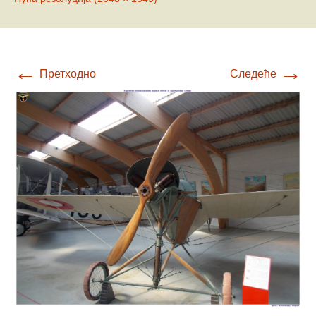
←
→
Претходно
Следеће