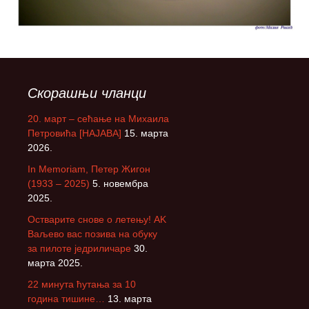
Скорашњи чланци
20. март – сећање на Михаила
Петровића [НАЈАВА]
15. марта
2026.
In Memoriam, Петер Жигон
(1933 – 2025)
5. новембра
2025.
Остварите снове о летењу! АK
Ваљево вас позива на обуку
за пилоте једриличаре
30.
марта 2025.
22 минута ћутања за 10
година тишине…
13. марта