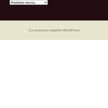
А
р
х
и
в
е
Са поносом покреће WordPress