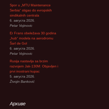
Spor u „MTU Maintenance
Serbia“ stigao do evropskih
sindikalnih centrala
6. августа 2026.
Petar Vojinovic
Er Frans obeležava 30 godina
„hub“ modela na aerodromu
Šarl de Gol
6. августа 2026.
Petar Vojinovic
Rusija nastavlja sa brzim
razvojem Jak-130M: Objavljen i
prvi inostrani kupac
5. августа 2026.
Živojin Banković
Архиве