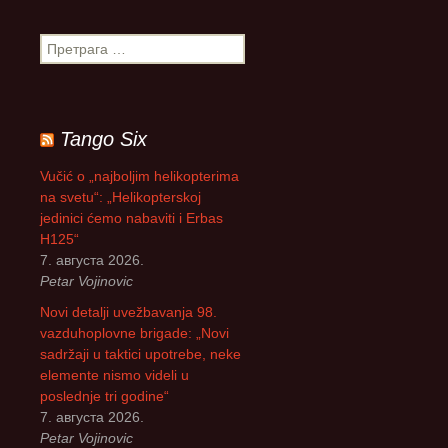
П
р
е
т
р
Tango Six
а
г
Vučić o „najboljim helikopterima
а
na svetu“: „Helikopterskoj
з
jedinici ćemo nabaviti i Erbas
а
H125“
:
7. августа 2026.
Petar Vojinovic
Novi detalji uvežbavanja 98.
vazduhoplovne brigade: „Novi
sadržaji u taktici upotrebe, neke
elemente nismo videli u
poslednje tri godine“
7. августа 2026.
Petar Vojinovic