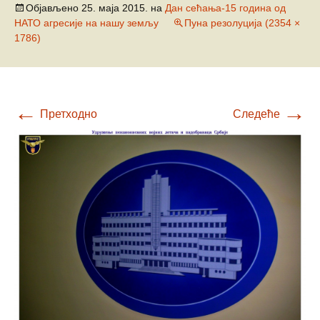
Објављено
25. маја 2015.
на
Дан сећања-15 година од
НАТО агресије на нашу земљу
Пуна резолуција (2354 ×
1786)
←
→
Претходно
Следеће