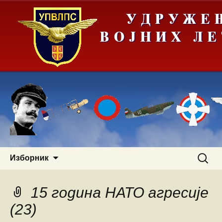
Скочи
Претра
Изборник
на
за:
садржај
15 година НАТО агресије
(23)