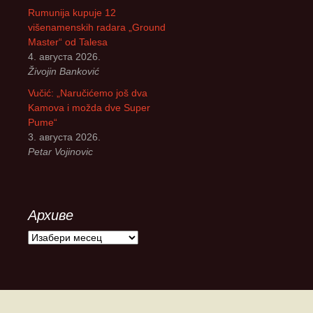
Rumunija kupuje 12
višenamenskih radara „Ground
Master“ od Talesa
4. августа 2026.
Živojin Banković
Vučić: „Naručićemo još dva
Kamova i možda dve Super
Pume“
3. августа 2026.
Petar Vojinovic
Архиве
А
р
х
и
в
е