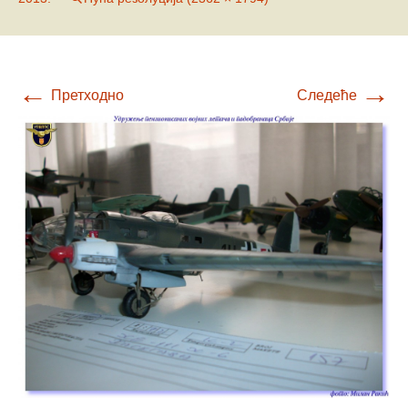
←
→
Претходно
Следеће