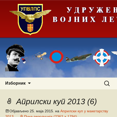
Скочи
Претра
Изборник
на
за:
садржај
Априлски куп 2013 (6)
Објављено
25. маја 2015.
на
Априлски куп у макетарству
2013.
Пуна резолуција (2362 × 1794)