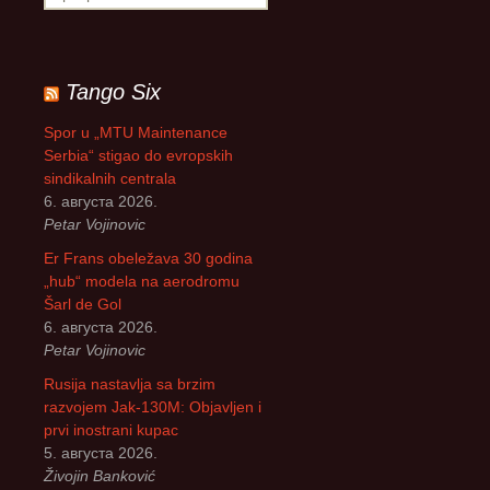
р
е
т
р
Tango Six
а
г
Spor u „MTU Maintenance
а
Serbia“ stigao do evropskih
з
sindikalnih centrala
а
6. августа 2026.
:
Petar Vojinovic
Er Frans obeležava 30 godina
„hub“ modela na aerodromu
Šarl de Gol
6. августа 2026.
Petar Vojinovic
Rusija nastavlja sa brzim
razvojem Jak-130M: Objavljen i
prvi inostrani kupac
5. августа 2026.
Živojin Banković