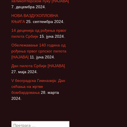
хеликоптерском пуку [НАЈАВА]
7. децембра 2024.
НОВА ВАЗДУХОПЛОВНА
КЊИГА
25. септембра 2024.
14 деценија од рођења првог
пилота Србије
15. јуна 2024.
Обележавање 140 година од
рођења првог српског пилота
[НАЈАВА]
11. јуна 2024.
Дан пилота Србије [НАЈАВА]
27. маја 2024.
V београдска Гимназија: Дан
сећања на жртве
бомбардовања
28. марта
2024.
П