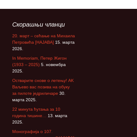
Скорашњи чланци
20. март – сећање на Михаила
Петровића [НАЈАВА]
15. марта
2026.
In Memoriam, Петер Жигон
(1933 – 2025)
5. новембра
2025.
Остварите снове о летењу! АK
Ваљево вас позива на обуку
за пилоте једриличаре
30.
марта 2025.
22 минута ћутања за 10
година тишине…
13. марта
2025.
Монографија о 107.