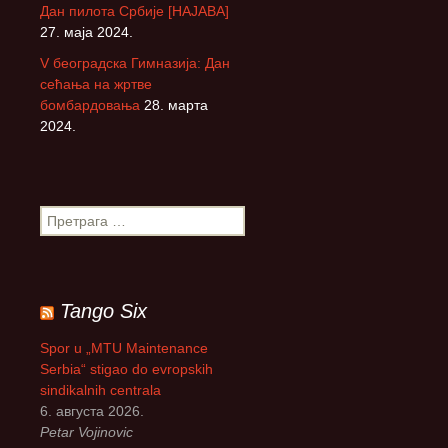
Дан пилота Србије [НАЈАВА]
27. маја 2024.
V београдска Гимназија: Дан
сећања на жртве
бомбардовања
28. марта
2024.
П
р
е
т
р
Tango Six
а
г
Spor u „MTU Maintenance
а
Serbia“ stigao do evropskih
з
sindikalnih centrala
а
6. августа 2026.
:
Petar Vojinovic