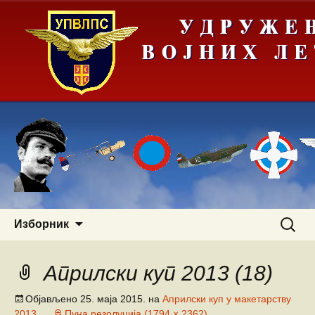
Скочи
Претра
Изборник
на
за:
садржај
Априлски куп 2013 (18)
Објављено
25. маја 2015.
на
Априлски куп у макетарству
2013.
Пуна резолуција (1794 × 2362)