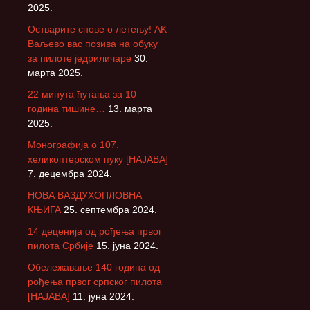
2025.
Остварите снове о летењу! АK
Ваљево вас позива на обуку
за пилоте једриличаре
30.
марта 2025.
22 минута ћутања за 10
година тишине…
13. марта
2025.
Монографија о 107.
хеликоптерском пуку [НАЈАВА]
7. децембра 2024.
НОВА ВАЗДУХОПЛОВНА
КЊИГА
25. септембра 2024.
14 деценија од рођења првог
пилота Србије
15. јуна 2024.
Обележавање 140 година од
рођења првог српског пилота
[НАЈАВА]
11. јуна 2024.