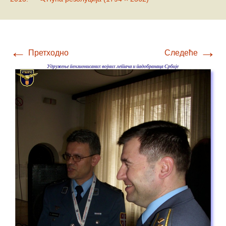
←
→
Претходно
Следеће