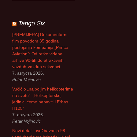
р
е
т
р
Tango Six
а
г
[PREMIJERA] Dokumentarni
а
film povodom 35 godina
з
postojanja kompanije „Prince
а
Aviation“: Od retko viđene
:
arhive 90-tih do atraktivnih
vazduh-vazduh sekvenci
7. августа 2026.
Petar Vojinovic
Vučić o „najboljim helikopterima
na svetu“: „Helikopterskoj
jedinici ćemo nabaviti i Erbas
H125“
7. августа 2026.
Petar Vojinovic
Novi detalji uvežbavanja 98.