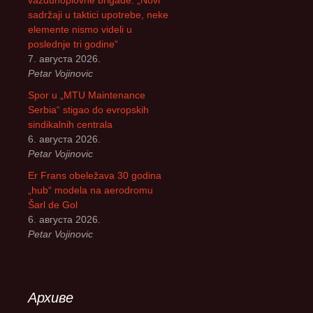
vazduhoplovne brigade: „Novi
sadržaji u taktici upotrebe, neke
elemente nismo videli u
poslednje tri godine“
7. августа 2026.
Petar Vojinovic
Spor u „MTU Maintenance
Serbia“ stigao do evropskih
sindikalnih centrala
6. августа 2026.
Petar Vojinovic
Er Frans obeležava 30 godina
„hub“ modela na aerodromu
Šarl de Gol
6. августа 2026.
Petar Vojinovic
Архиве