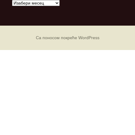
А
р
х
и
в
е
Са поносом покреће WordPress