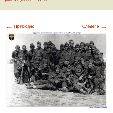
←
→
Претходно
Следеће