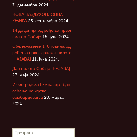
7. децембра 2024.
НОВА ВАЗДУХОПЛОВНА
КЊИГА
25. септембра 2024.
14 деценија од рођења првог
пилота Србије
15. јуна 2024.
Обележавање 140 година од
рођења првог српског пилота
[НАЈАВА]
11. јуна 2024.
Дан пилота Србије [НАЈАВА]
27. маја 2024.
V београдска Гимназија: Дан
сећања на жртве
бомбардовања
28. марта
2024.
П