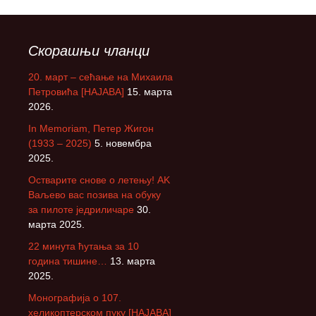
Скорашњи чланци
20. март – сећање на Михаила
Петровића [НАЈАВА]
15. марта
2026.
In Memoriam, Петер Жигон
(1933 – 2025)
5. новембра
2025.
Остварите снове о летењу! АK
Ваљево вас позива на обуку
за пилоте једриличаре
30.
марта 2025.
22 минута ћутања за 10
година тишине…
13. марта
2025.
Монографија о 107.
хеликоптерском пуку [НАЈАВА]