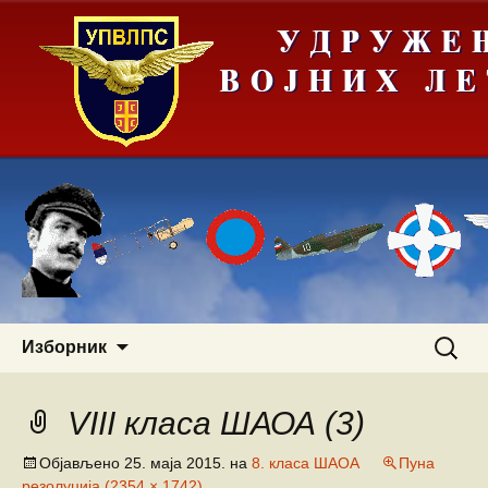
Скочи
Претра
Изборник
на
за:
садржај
VIII класа ШАОА (3)
Објављено
25. маја 2015.
на
8. класа ШАОА
Пуна
резолуција (2354 × 1742)