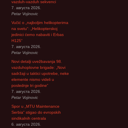
vazduh-vazduh sekvenci
7. августа 2026.
Petar Vojinovic
Vučić o „najboljim helikopterima
na svetu“: „Helikopterskoj
jedinici ćemo nabaviti i Erbas
H125“
7. августа 2026.
Petar Vojinovic
Novi detalji uvežbavanja 98.
vazduhoplovne brigade: „Novi
sadržaji u taktici upotrebe, neke
elemente nismo videli u
poslednje tri godine“
7. августа 2026.
Petar Vojinovic
Spor u „MTU Maintenance
Serbia“ stigao do evropskih
sindikalnih centrala
6. августа 2026.