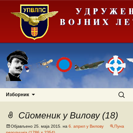
Скочи
Претра
Изборник
на
за:
садржај
Споменик у Вилову (18)
Објављено
25. маја 2015.
на
6. април у Вилову
Пуна
резолуција (1786 × 2354)