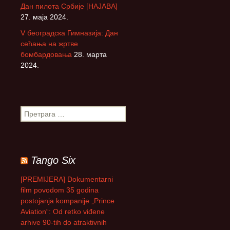
Дан пилота Србије [НАЈАВА]
27. маја 2024.
V београдска Гимназија: Дан
сећања на жртве
бомбардовања
28. марта
2024.
П
р
е
т
р
Tango Six
а
г
[PREMIJERA] Dokumentarni
а
film povodom 35 godina
з
postojanja kompanije „Prince
а
Aviation“: Od retko viđene
:
arhive 90-tih do atraktivnih