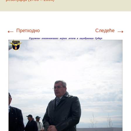
←
→
Претходно
Следеће