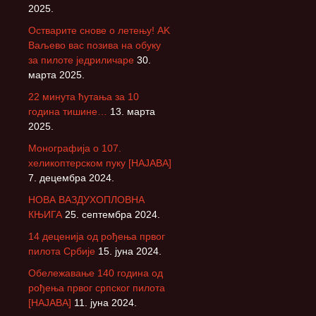
2025.
Остварите снове о летењу! АK
Ваљево вас позива на обуку
за пилоте једриличаре
30.
марта 2025.
22 минута ћутања за 10
година тишине…
13. марта
2025.
Монографија о 107.
хеликоптерском пуку [НАЈАВА]
7. децембра 2024.
НОВА ВАЗДУХОПЛОВНА
КЊИГА
25. септембра 2024.
14 деценија од рођења првог
пилота Србије
15. јуна 2024.
Обележавање 140 година од
рођења првог српског пилота
[НАЈАВА]
11. јуна 2024.