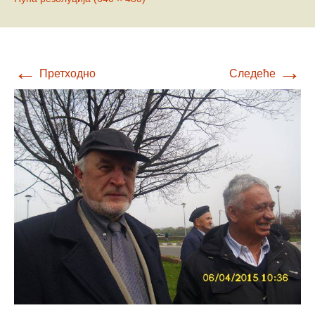
←
→
Претходно
Следеће