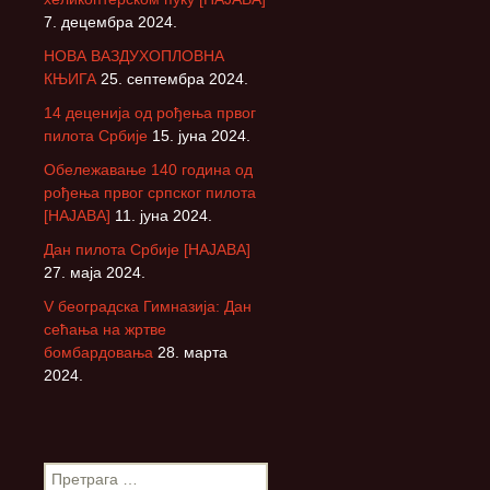
7. децембра 2024.
НОВА ВАЗДУХОПЛОВНА
КЊИГА
25. септембра 2024.
14 деценија од рођења првог
пилота Србије
15. јуна 2024.
Обележавање 140 година од
рођења првог српског пилота
[НАЈАВА]
11. јуна 2024.
Дан пилота Србије [НАЈАВА]
27. маја 2024.
V београдска Гимназија: Дан
сећања на жртве
бомбардовања
28. марта
2024.
П