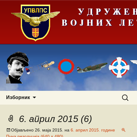
Скочи
Претра
Изборник
на
за:
садржај
6. април 2015 (6)
Објављено
26. маја 2015.
на
6. април 2015. године
Пуна резолуција (640 × 480)