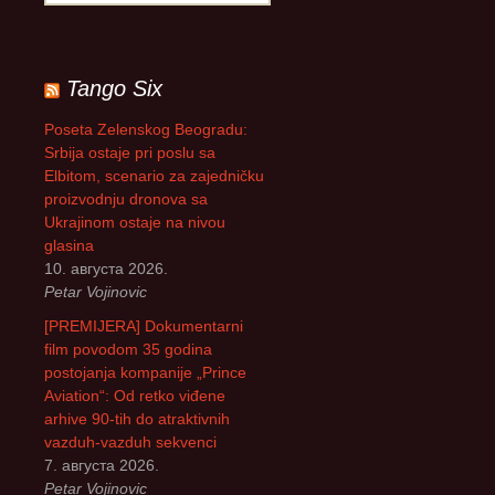
р
е
т
р
Tango Six
а
г
Poseta Zelenskog Beogradu:
а
Srbija ostaje pri poslu sa
з
Elbitom, scenario za zajedničku
а
proizvodnju dronova sa
:
Ukrajinom ostaje na nivou
glasina
10. августа 2026.
Petar Vojinovic
[PREMIJERA] Dokumentarni
film povodom 35 godina
postojanja kompanije „Prince
Aviation“: Od retko viđene
arhive 90-tih do atraktivnih
vazduh-vazduh sekvenci
7. августа 2026.
Petar Vojinovic