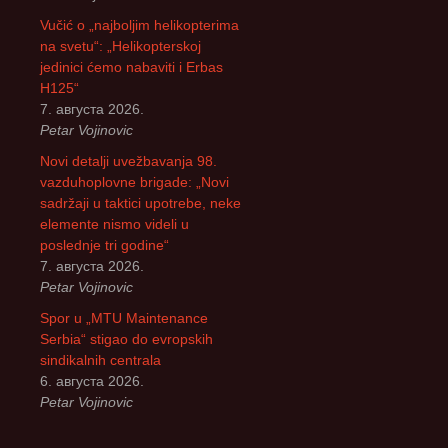
Vučić o „najboljim helikopterima
na svetu“: „Helikopterskoj
jedinici ćemo nabaviti i Erbas
H125“
7. августа 2026.
Petar Vojinovic
Novi detalji uvežbavanja 98.
vazduhoplovne brigade: „Novi
sadržaji u taktici upotrebe, neke
elemente nismo videli u
poslednje tri godine“
7. августа 2026.
Petar Vojinovic
Spor u „MTU Maintenance
Serbia“ stigao do evropskih
sindikalnih centrala
6. августа 2026.
Petar Vojinovic