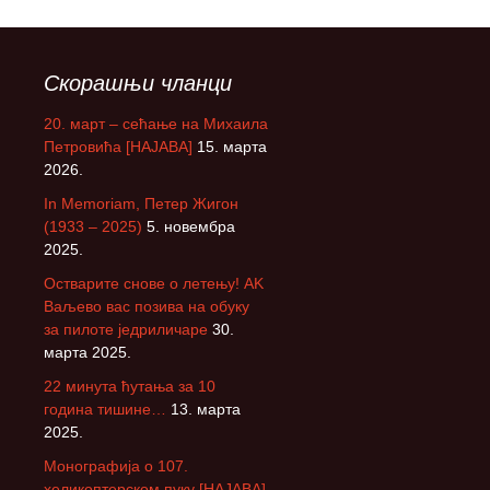
Скорашњи чланци
20. март – сећање на Михаила
Петровића [НАЈАВА]
15. марта
2026.
In Memoriam, Петер Жигон
(1933 – 2025)
5. новембра
2025.
Остварите снове о летењу! АK
Ваљево вас позива на обуку
за пилоте једриличаре
30.
марта 2025.
22 минута ћутања за 10
година тишине…
13. марта
2025.
Монографија о 107.
хеликоптерском пуку [НАЈАВА]