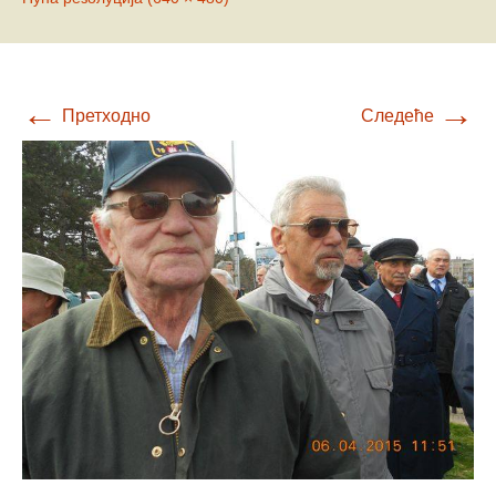
←
→
Претходно
Следеће