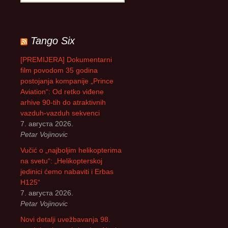
р
е
т
р
Tango Six
а
г
[PREMIJERA] Dokumentarni
а
film povodom 35 godina
з
postojanja kompanije „Prince
а
Aviation“: Od retko viđene
:
arhive 90-tih do atraktivnih
vazduh-vazduh sekvenci
7. августа 2026.
Petar Vojinovic
Vučić o „najboljim helikopterima
na svetu“: „Helikopterskoj
jedinici ćemo nabaviti i Erbas
H125“
7. августа 2026.
Petar Vojinovic
Novi detalji uvežbavanja 98.