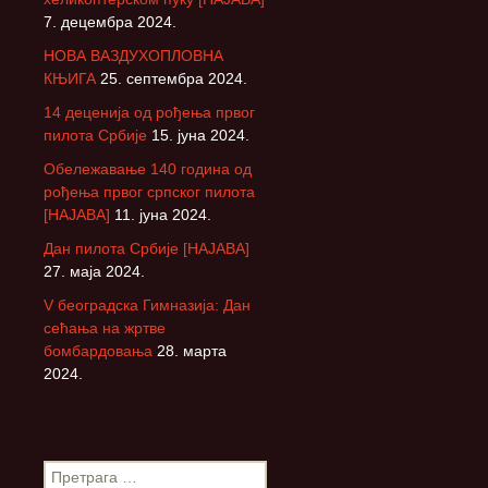
7. децембра 2024.
НОВА ВАЗДУХОПЛОВНА
КЊИГА
25. септембра 2024.
14 деценија од рођења првог
пилота Србије
15. јуна 2024.
Обележавање 140 година од
рођења првог српског пилота
[НАЈАВА]
11. јуна 2024.
Дан пилота Србије [НАЈАВА]
27. маја 2024.
V београдска Гимназија: Дан
сећања на жртве
бомбардовања
28. марта
2024.
П