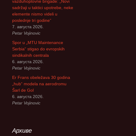
vazduhoplovne brigade: „Novi
sadržaji u taktici upotrebe, neke
elemente nismo videli u
poslednje tri godine“
7. августа 2026.
Petar Vojinovic
Spor u „MTU Maintenance
Serbia“ stigao do evropskih
sindikalnih centrala
6. августа 2026.
Petar Vojinovic
Er Frans obeležava 30 godina
„hub“ modela na aerodromu
Šarl de Gol
6. августа 2026.
Petar Vojinovic
Архиве