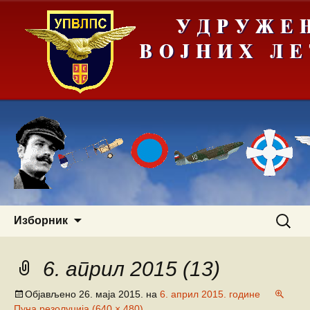
Скочи
Претра
Изборник
на
за:
садржај
6. април 2015 (13)
Објављено
26. маја 2015.
на
6. април 2015. године
Пуна резолуција (640 × 480)