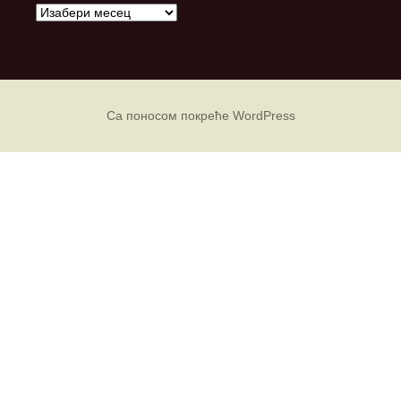
А
р
х
и
в
е
Са поносом покреће WordPress