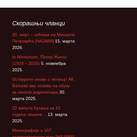
Скорашњи чланци
20. март – сећање на Михаила
Петровића [НАЈАВА]
15. марта
2026.
In Memoriam, Петер Жигон
(1933 – 2025)
5. новембра
2025.
Остварите снове о летењу! АK
Ваљево вас позива на обуку
за пилоте једриличаре
30.
марта 2025.
22 минута ћутања за 10
година тишине…
13. марта
2025.
Монографија о 107.
хеликоптерском пуку [НАЈАВА]