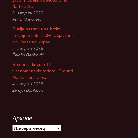
Šarl de Gol
6. августа 2026.
Petar Vojinovic
Rusija nastavlja sa brzim
razvojem Jak-130M: Objavljen i
prvi inostrani kupac
5. августа 2026.
Živojin Banković
Rumunija kupuje 12
višenamenskih radara „Ground
Master“ od Talesa
4. августа 2026.
Živojin Banković
Архиве
А
р