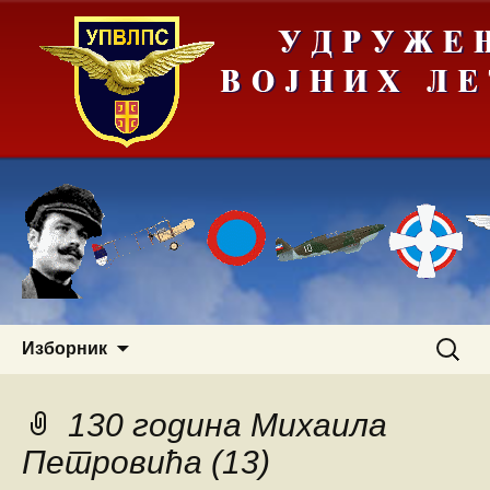
Скочи
Претра
Изборник
на
за:
садржај
130 година Михаила
Петровића (13)