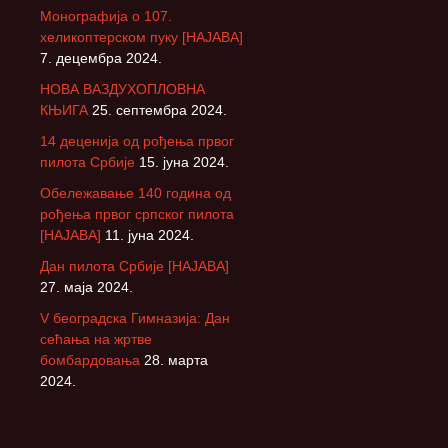
Монографија о 107.
хеликоптерском пуку [НАЈАВА]
7. децембра 2024.
НОВА ВАЗДУХОПЛОВНА
КЊИГА
25. септембра 2024.
14 деценија од рођења првог
пилота Србије
15. јуна 2024.
Обележавање 140 година од
рођења првог српског пилота
[НАЈАВА]
11. јуна 2024.
Дан пилота Србије [НАЈАВА]
27. маја 2024.
V београдска Гимназија: Дан
сећања на жртве
бомбардовања
28. марта
2024.