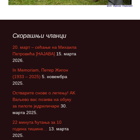
Скорашњи чланци
20. март – сећање на Михаила
Петровића [НАЈАВА]
15. марта
2026.
In Memoriam, Петер Жигон
(1933 – 2025)
5. новембра
2025.
Остварите снове о летењу! АK
Ваљево вас позива на обуку
за пилоте једриличаре
30.
марта 2025.
22 минута ћутања за 10
година тишине…
13. марта
2025.