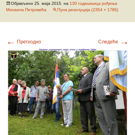
Објављено
25. маја 2015.
на
130 годишњица рођења
Михаила Петровића
Пуна резолуција (2354 × 1786)
←
→
Претходно
Следеће