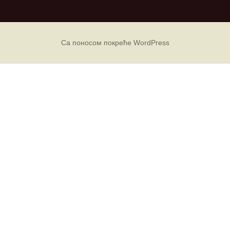
х
и
в
е
Са поносом покреће WordPress