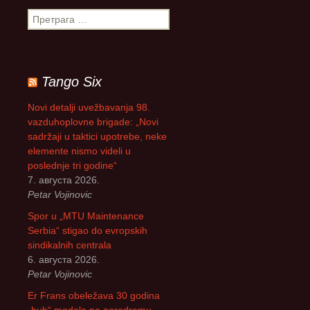
П
р
е
т
р
Tango Six
а
г
Novi detalji uvežbavanja 98.
а
vazduhoplovne brigade: „Novi
з
sadržaji u taktici upotrebe, neke
а
elemente nismo videli u
:
poslednje tri godine“
7. августа 2026.
Petar Vojinovic
Spor u „MTU Maintenance
Serbia“ stigao do evropskih
sindikalnih centrala
6. августа 2026.
Petar Vojinovic
Er Frans obeležava 30 godina
„hub“ modela na aerodromu