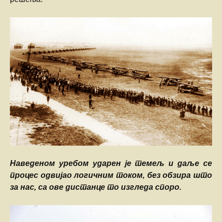
Наведеном уребом ударен је темељ и даље се
процес одвијао логичним током, без обзира што
за нас, са ове дистанце то изгледа споро.