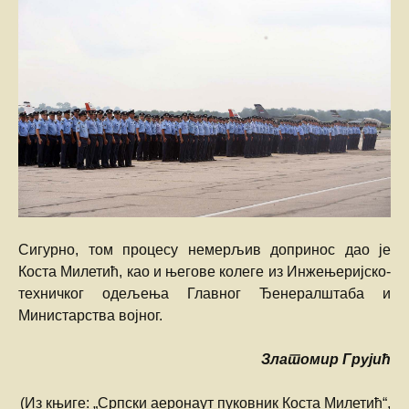
Сигурно, том процесу немерљив допринос дао је
Коста Милетић, као и његове колеге из Инжењеријско-
техничког одељења Главног Ђенералштаба и
Министарства војног.
Златомир Грујић
(Из књиге: „Српски аеронаут пуковник Коста Милетић“,