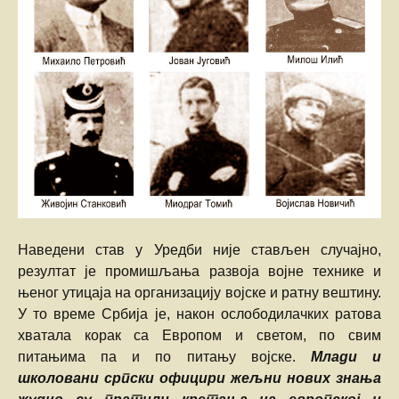
Наведени став у Уредби није стављен случајно,
резултат је промишљања развоја војне технике и
њеног утицаја на организацију војске и ратну вештину.
У то време Србија је, након ослободилачких ратова
хватала корак са Европом и светом, по свим
питањима па и по питању војске.
Млади и
школовани српски официри жељни нових знања