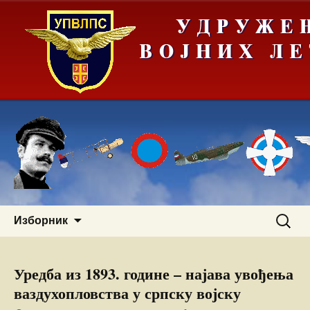
Скочи
Претра
Изборник
на
за:
садржај
Уредба из 1893. године – најава увођења
ваздухопловства у српску војску