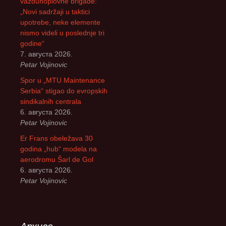
vazduhoplovne brigade:
„Novi sadržaji u taktici
upotrebe, neke elemente
nismo videli u poslednje tri
godine“
7. августа 2026.
Petar Vojinovic
Spor u „MTU Maintenance
Serbia“ stigao do evropskih
sindikalnih centrala
6. августа 2026.
Petar Vojinovic
Er Frans obeležava 30
godina „hub“ modela na
aerodromu Šarl de Gol
6. августа 2026.
Petar Vojinovic