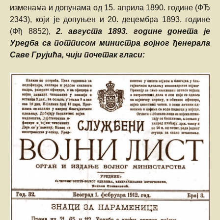
изменама и допунама од 15. априла 1890. године (ФЂ
2343), који је допуњен и 20. децембра 1893. године
(Фђ 8852),
2. августа 1893. године донета је
Уредба са потписом министра војног ђенерала
Саве Грујића, чији почетак гласи: