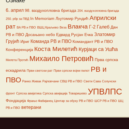
Ознаке
6. април
98. ваздухопловна бригада
204. ваздухопловна бригада
Априлски
In Memoriam
Љутомир Рундић
250. рбр за ПВД
рат
Влакча
Г-2
Галеб
Дан
ВА РВ и ПВО
ВШЦ Краљево
Веза
Златомир
РВ и ПВО
Досањано небо
Едвард Русјан
Ечка
Грујић
Команда РВ и ПВО
Ириг
Командант РВ и ПВО
Коста Милетић
Курјаци са Ушћа
Конференција
Михаило Петровић
Прва српска
Милета Протић
РВ и
ескадрила
Први светски рат
Први српски војни пилот
ПВО
Ранко Живак
Рајловчани
СВШ РВ и ПВО
Свети Сава
Солунски
УПВЛПС
фронт
Српска авијатика
Српска авијација
Товаришево
Фондација
Фрањо Фабијанец
Центар за обуку РВ и ПВО
ШСР РВ и ПВО
ШЦ
ветерани
РВ и ПВО