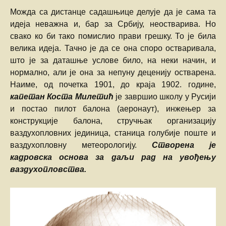
Можда са дистанце садашњице делује да је сама та
идеја неважна и, бар за Србију, неостварива. Но
свако ко би тако помислио прави грешку. То је била
велика идеја. Тачно је да се она споро остваривала,
што је за даташње услове било, на неки начин, и
нормално, али је она за непуну деценију остварена.
Наиме, од почетка 1901, до краја 1902. године,
капетан Коста Милетић
је завршио школу у Русији
и постао пилот балона (аеронаут), инжењер за
конструкције балона, стручњак организацију
ваздухопловних јединица, станица голубије поште и
ваздухопловну метеорологију.
Створена је
кадровска основа за даљи рад на увођењу
ваздухопловства.