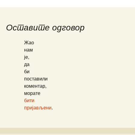
чланака
Оставите одговор
Жао
нам
је,
да
би
поставили
коментар,
морате
бити
пријављени
.