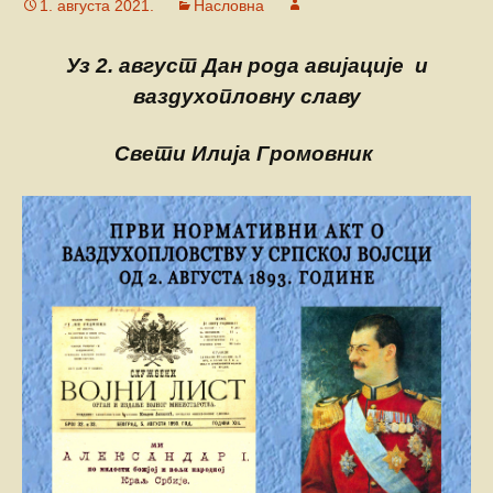
1. августа 2021.
Насловна
Уз 2. август Дан рода авијације
и
ваздухопловну славу
Свети Илија Громовник