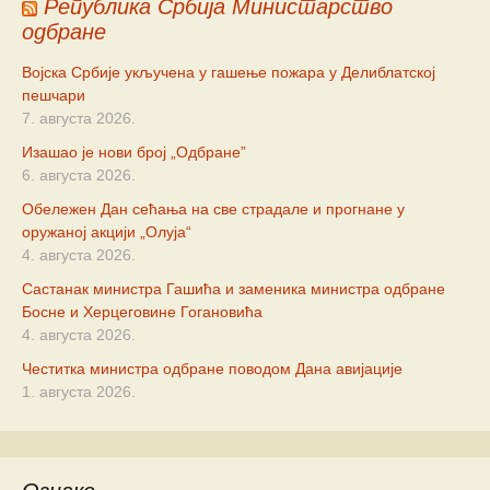
Република Србија Министарство
одбране
Војска Србије укључена у гашење пожара у Делиблатској
пешчари
7. августа 2026.
Изашао је нови број „Одбране”
6. августа 2026.
Обележен Дан сећања на све страдале и прогнане у
оружаној акцији „Олуја“
4. августа 2026.
Састанак министра Гашића и заменика министра одбране
Босне и Херцеговине Гогановића
4. августа 2026.
Честитка министра одбране поводом Дана авијације
1. августа 2026.