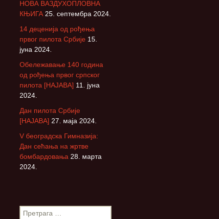
НОВА ВАЗДУХОПЛОВНА
КЊИГА
25. септембра 2024.
14 деценија од рођења
првог пилота Србије
15.
јуна 2024.
Обележавање 140 година
од рођења првог српског
пилота [НАЈАВА]
11. јуна
2024.
Дан пилота Србије
[НАЈАВА]
27. маја 2024.
V београдска Гимназија:
Дан сећања на жртве
бомбардовања
28. марта
2024.
П