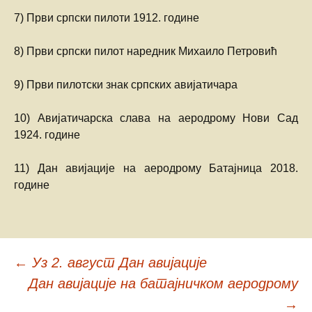
7) Први српски пилоти 1912. године
8) Први српски пилот наредник Михаило Петровић
9) Први пилотски знак српских авијатичара
10) Авијатичарска слава на аеродрому Нови Сад
1924. године
11) Дан авијације на аеродрому Батајница 2018.
године
←
Уз 2. август Дан авијације
Кретање
Дан авијације на батајничком аеродрому
→