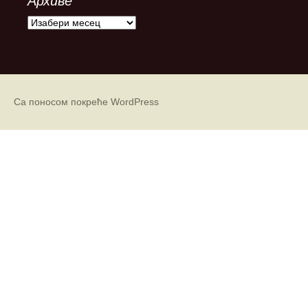
Архиве
А
р
х
и
в
е
Са поносом покреће WordPress