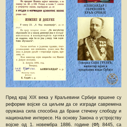
Пред крај XIX века у Краљевини Србији вршене су
реформе војске са циљем да се изгради савремена
оружана сила способна да брани стечену слободу и
националне интересе. На основу Закона о устројству
војске од 1. новембра 1886. године (Фђ 8445, са