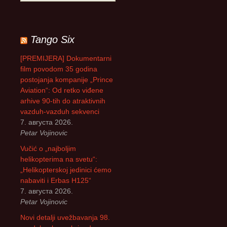
р
е
т
р
Tango Six
а
г
[PREMIJERA] Dokumentarni
а
film povodom 35 godina
з
postojanja kompanije „Prince
а
Aviation“: Od retko viđene
:
arhive 90-tih do atraktivnih
vazduh-vazduh sekvenci
7. августа 2026.
Petar Vojinovic
Vučić o „najboljim
helikopterima na svetu“:
„Helikopterskoj jedinici ćemo
nabaviti i Erbas H125“
7. августа 2026.
Petar Vojinovic
Novi detalji uvežbavanja 98.