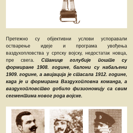
Претежно су објективни услови успоравали
остварење идеје и програма увођења
ваздухопловства у српску војску, недостатак новца,
пре свега.
Станице голубије поште су
формиране 1908. године, балони су набаљени
1909. године, а авијација је стасала 1912. године,
када је и формирана Ваздухопловна команда, а
ваздухопловство добило физиономију са свим
сегментима новог рода војске.