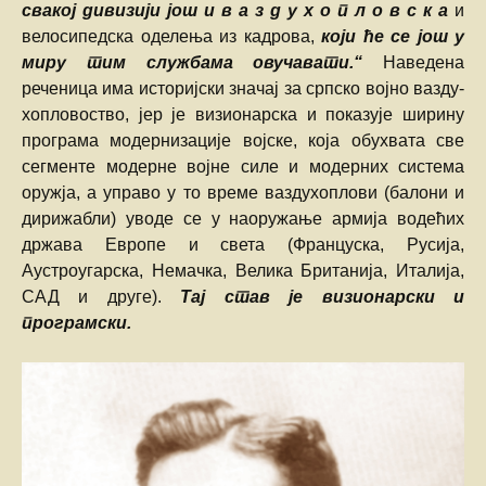
свакој дивизији још и в а з д у х о п л о в с к а
и
велосипедска оделења из кадрова,
који ће се још у
миру тим службама овучавати.“
Наведена
реченица има историјски значај за српско војно вазду-
хопловоство, јер је визионарска и показује ширину
програма модернизације војске, која обухвата све
сегменте модерне војне силе и модерних система
оружја, а управо у то време ваздухоплови (балони и
дирижабли) уводе се у наоружање армија водећих
држава Европе и света (Француска, Русија,
Аустроугарска, Немачка, Велика Британија, Италија,
САД и друге).
Тај став је визионарски и
програмски.