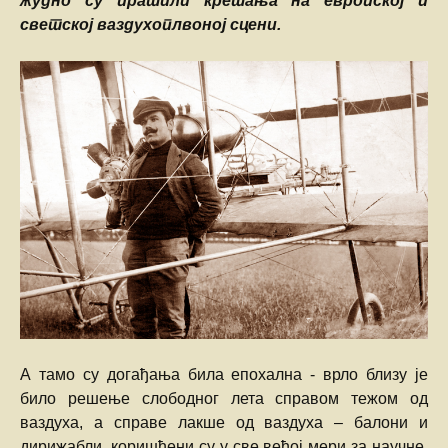
жудно су пратили кретања на европској и
светској ваздухоплвоној сцени.
А тамо су догађања била епохална - врло близу је
било решење слободног лета справом тежом од
ваздуха, а справе лакше од ваздуха – балони и
дирижабли, коришћени су у све већој мери за научне,