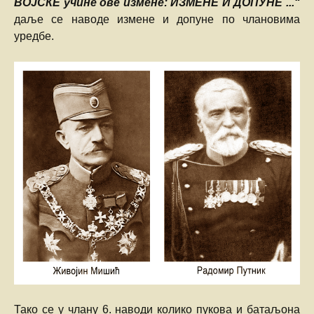
ВОЈСКЕ учине ове измене: ИЗМЕНЕ И ДОПУНЕ ..
.“
даље се наводе измене и допуне по члановима
уредбе.
Тако се у члану 6. наводи колико пукова и батаљона