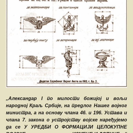
„Александар I по милости божијој и вољи
народној Краљ Србије, на предлог Нашег војног
министра, а на основу члана 46. и 196. Устава и
члана 7. закона о устројству војске наређујемо
да се У УРЕДБИ О ФОРМАЦИЈИ ЦЕЛОКУПНЕ