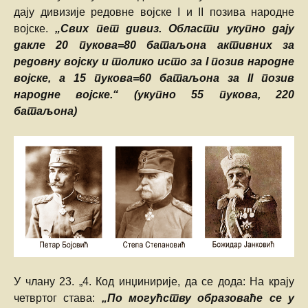
дају дивизије редовне војске I и II позива народне
војске.
„Свих пет дивиз. Области укупно дају
дакле 20 пукова=80 батаљона активних за
редовну војску и толико исто за I позив народне
војске, а 15 пукова=60 батаљона за II позив
народне војске.“ (укупно 55 пукова, 220
батаљона)
У члану 23. „4. Код инџинирије, да се дода: На крају
четвртог става:
„По могућству образоваће се у