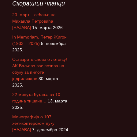
Скорашњи чланци
20. март – сећање на
Михаила Петровића
[НАЈАВА]
15. марта 2026.
In Memoriam, Петер Жигон
(1933 – 2025)
5. новембра
2025.
Остварите снове о летењу!
АK Ваљево вас позива на
обуку за пилоте
једриличаре
30. марта
2025.
22 минута ћутања за 10
година тишине…
13. марта
2025.
Монографија о 107.
хеликоптерском пуку
[НАЈАВА]
7. децембра 2024.