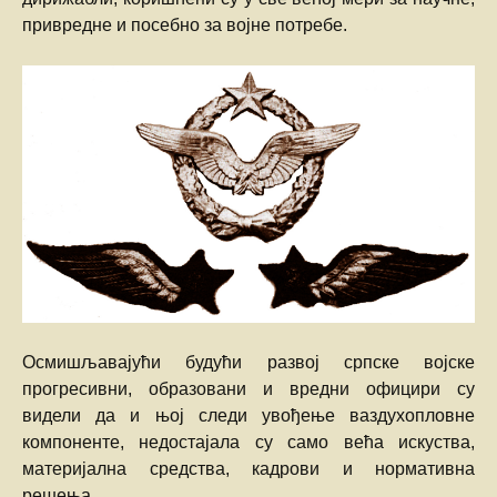
привредне и посебно за војне потребе.
Осмишљавајући будући развој српске војске
прогресивни, образовани и вредни официри су
видели да и њој следи увођење ваздухопловне
компоненте, недостајала су само већа искуства,
материјална средства, кадрови и нормативна
решења.