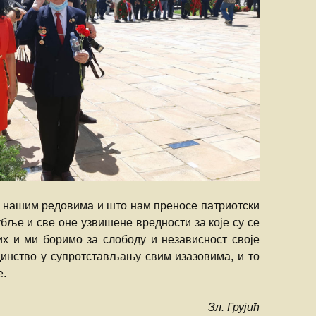
у нашим редовима и што нам преносе патриотски
ље и све оне узвишене вредности за које су се
их и ми боримо за слободу и независност своје
динство у супротстављању свим изазовима, и то
е.
Зл. Грујић