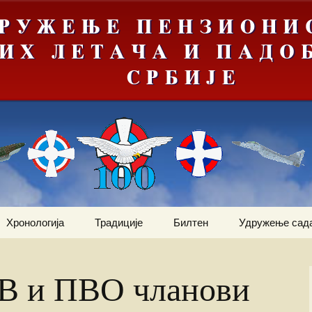
Хронологија
Традиције
Билтен
Удружење сад
ортни
Јануар
Догађаји
Ваздухопловни билтен
Статут
2012
РВ и ПВО чланови
Фебруар
Команданти
Костадин Коста
Чланови удру
Ваздухопловни билтен
Милетић
2013