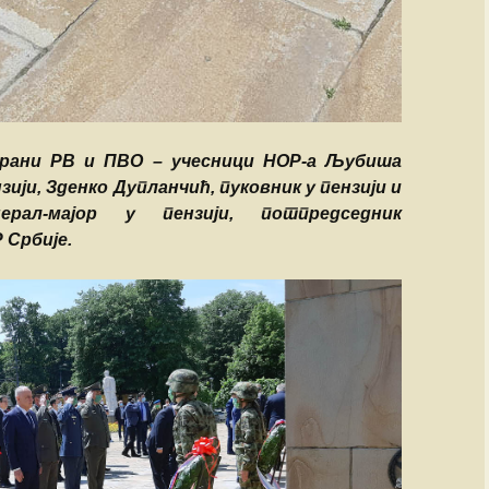
Душко Жаркови
рани РВ и ПВО – учесници НОР-а Љубиша
зији, Зденко Дупланчић, пуковник у пензији и
ерал-мајор у пензији, потпредседник
 Србије.