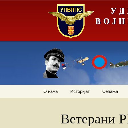
Скочи
О нама
Историјат
Сећања
на
садржај
Летачи
Први трансп
авион
Ветерани 
Падобранци
Залеђивање