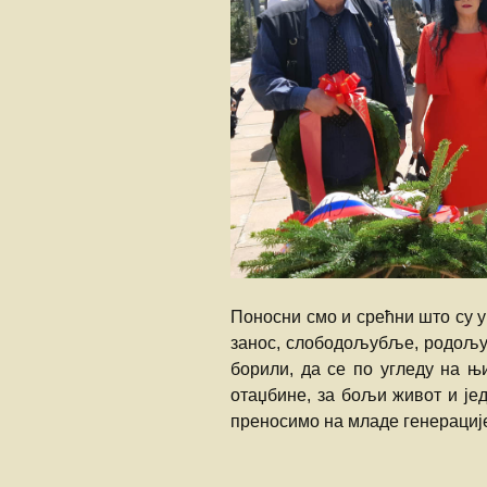
Поносни смо и срећни што су 
занос, слободољубље, родољуб
борили, да се по угледу на њ
отаџбине, за бољи живот и је
преносимо на младе генерациј