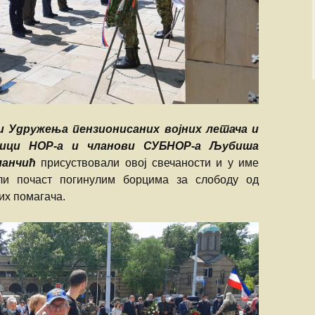
и Удружења пензионисаних војних летача и
сници НОР-а и чланови СУБНОР-а Љубиша
ланчић
присуствовали овој свечаности и у име
ли почаст погинулим борцима за слободу од
их помагача.