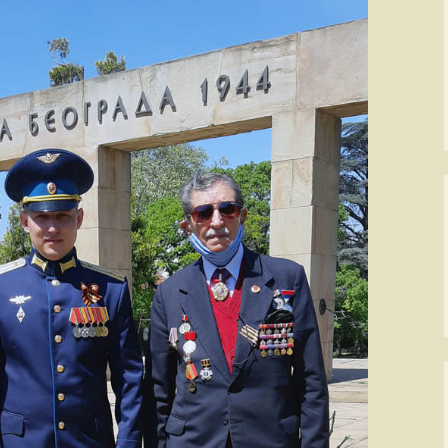
ПАЈПЕР Па-34
Ваздухопловни билтен
рпске
СЕНЕКА
2021
Миле М. Павич
не
ХТ-40 Ми-8/17
Франце Пирц
…
ХН-47 Ми-24В
Зденко Улепић
генцији
Х(Н)-42/5(М)-ГАЗЕЛА
Виктор Бубањ
те муње
Милан Симовић
А
Енвер Ћемалов
Стеван Роглић
Слободан Алаг
вић:
 СРПСКЕ
Антон Тус
РАТУ
Звонко Јурјевић