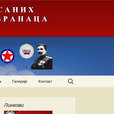
Претрага
а
Галерије
Контакт
за:
жења
А-Ђ
Линкови