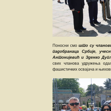
Поносни смо
што су чланов
падобранаца Србије, уче
Антонијевић и Зденко Дуп
свих чланова удружења ода
фашистичких освајача и њихов