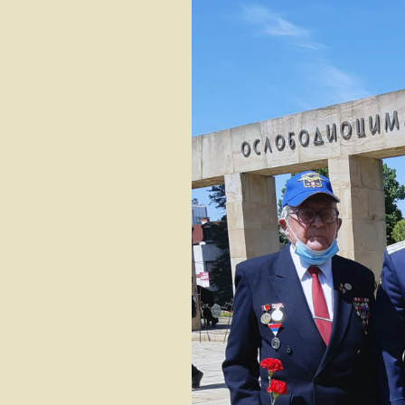
РВ и ПВО С
војске Краји
Сви смо ми
падобранци
Путник по ур
„ОДОЗГО“…
Удар лоптас
„РУНДИЋЕВ
СУПРУГА“
НОЋ УДАРА
Данко Бороје
АВИЈАЦИЈА
РЕПУБЛИКЕ
КРАЈИНЕ У 
1992-1995