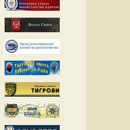
Е-К
вић
Л-О
ћ
вљевић
П-У
вљевић
товац
Ф-Ш
ц
ловић
ћ
ић
ић
вић