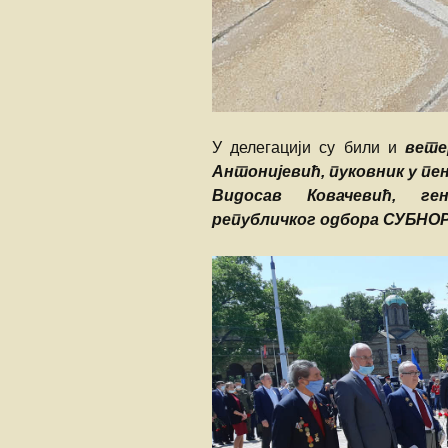
У делегацији су били и
вете
Антонијевић, пуковник у пен
Видосав Ковачевић, ген
републичког одбора СУБНОР