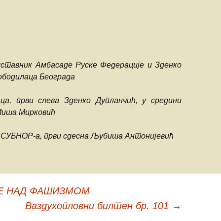
дставник Амбасаде Руске Федерације и Зденко
ободилаца Београда
ца, први слева Зденко Дупланчић, у средини
 Миша Мирковић
а СУБНОР-а, први сдесна Љубиша Антонијевић
ДЕ НАД ФАШИЗМОМ
Ваздухопловни билтен бр. 101
→