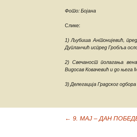
Фото: Бојана
Слике:
1) Љубиша Антонијевић, пре
Дупланчић испред Гробља осл
2) Свечаност полагања вена
Видосав Ковачевић и до њега
3) Делегација Градског одбор
←
9. МАЈ – ДАН ПОБЕ
Кретање