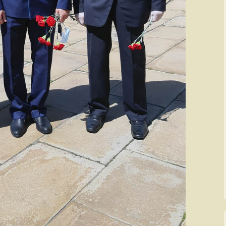
Божидар Стева
Милоје Павлов
Љубиша Велич
Славко Бига
Спасоје Смиља
Бранислав Пет
Владимир Стар
Владан Марјано
Драган Катанић
Ранко Живак