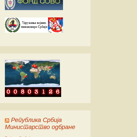
ић
ић
ић
Република Србија
Министарство одбране