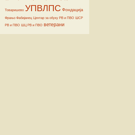
УПВЛПС
Фондација
Товаришево
Фрањо Фабијанец
Центар за обуку РВ и ПВО
ШСР
ветерани
РВ и ПВО
ШЦ РВ и ПВО