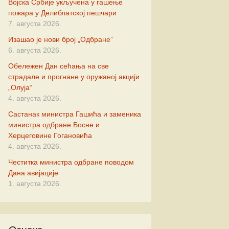
Војска Србије укључена у гашење
новић
пожара у Делиблатској пешчари
7. августа 2026.
ић
Изашао је нови број „Одбране”
6. августа 2026.
ковић
Обележен Дан сећања на све
страдале и прогнане у оружаној акцији
„Олуја“
4. августа 2026.
нић
Састанак министра Гашића и заменика
министра одбране Босне и
ровић
Херцеговине Гогановића
4. августа 2026.
чевић
Честитка министра одбране поводом
Дана авијације
вић
1. августа 2026.