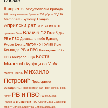
Ознаке
ћ
6. април
98. ваздухопловна бригада
In
204. ваздухопловна бригада
250. рбр за ПВД
Memoriam
Љутомир Рундић
Априлски рат
ВА РВ и ПВО
ВШЦ
Влакча
Г-2
Галеб
Дан
Краљево
Веза
РВ и ПВО
Досањано небо
Едвард
Златомир Грујић
Русјан
Ечка
Ириг
Команда РВ и ПВО
Командант РВ и
Коста
ПВО
Конференција
Милетић
Курјаци са Ушћа
Михаило
Милета Протић
Петровић
Прва српска
ескадрила
Први светски рат
Први српски војни
РВ и ПВО
пилот
Ранко Живак
Рајловчани
СВШ РВ и ПВО
Свети Сава
Солунски
фронт
Српска авијатика
Српска авијација